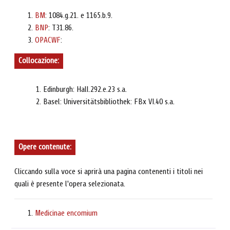
BM
: 1084.g.21. e 1165.b.9.
BNP
: T31.86.
OPACWF
:
Collocazione:
Edinburgh: Hall.292.e.23 s.a.
Basel: Universitätsbibliothek: FBx VI.40 s.a.
Opere contenute:
Cliccando sulla voce si aprirà una pagina contenenti i titoli nei
quali è presente l'opera selezionata.
Medicinae encomium