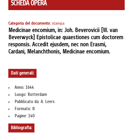
SCHEDA OPERA
Categoria del documento:
stampa
Medicinae encomium, in: Joh. Beverovicii [W. van
Beverwyck] Epistolicae quaestiones cum doctorem
responsis. Accedit ejusdem, nec non Erasmi,
Cardani, Melanchthonis, Medicinae encomium.
Dati generali:
Anno: 1644
Luogo: Rotterdam
Pubblicato da: A. Leers
Formato: 8
Pagine: 140
Bibliografia: