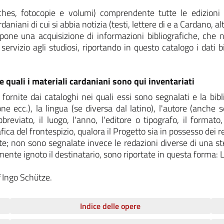
fiches, fotocopie e volumi) comprendente tutte le edizioni
aniani di cui si abbia notizia (testi, lettere di e a Cardano, al
pone una acquisizione di informazioni bibliografiche, che no
servizio agli studiosi, riportando in questo catalogo i dati bi
 quali i materiali cardaniani sono qui inventariati
 fornite dai cataloghi nei quali essi sono segnalati e la bib
ne ecc.), la lingua (se diversa dal latino), l'autore (anche
bbreviato, il luogo, l'anno, l'editore o tipografo, il formato
rafica del frontespizio, qualora il Progetto sia in possesso dei 
te; non sono segnalate invece le redazioni diverse di una ste
mente ignoto il destinatario, sono riportate in questa forma: L
i
Ingo Schütze.
Indice delle opere