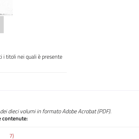
i titoli nei quali è presente
ei dieci volumi in formato Adobe Acrobat (PDF).
e contenute:
De causis, signis ac locis morborum (volume 7)