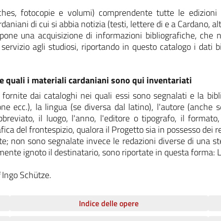
fiches, fotocopie e volumi) comprendente tutte le edizioni
aniani di cui si abbia notizia (testi, lettere di e a Cardano, al
pone una acquisizione di informazioni bibliografiche, che no
servizio agli studiosi, riportando in questo catalogo i dati bi
 quali i materiali cardaniani sono qui inventariati
 fornite dai cataloghi nei quali essi sono segnalati e la bib
ne ecc.), la lingua (se diversa dal latino), l'autore (anche
bbreviato, il luogo, l'anno, l'editore o tipografo, il formato
rafica del frontespizio, qualora il Progetto sia in possesso dei 
te; non sono segnalate invece le redazioni diverse di una ste
mente ignoto il destinatario, sono riportate in questa forma: L
i
Ingo Schütze.
Indice delle opere