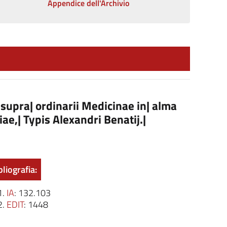
Appendice dell'Archivio
pra| ordinarii Medicinae in| alma
e,| Typis Alexandri Benatij.|
bliografia:
IA
: 132.103
EDIT
: 1448