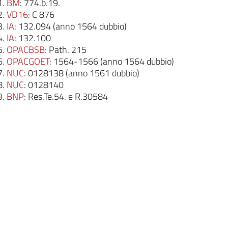
BM
: 774.b.19.
VD16
: C 876
IA
: 132.094 (anno 1564 dubbio)
IA
: 132.100
OPACBSB
: Path. 215
OPACGOET
: 1564-1566 (anno 1564 dubbio)
NUC
: 0128138 (anno 1561 dubbio)
NUC
: 0128140
BNP
: Res.Te.54. e R.30584