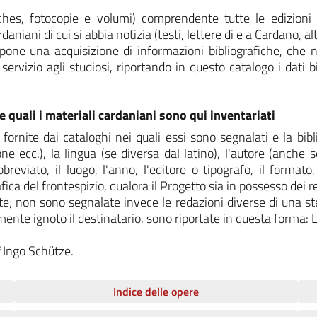
fiches, fotocopie e volumi) comprendente tutte le edizioni
aniani di cui si abbia notizia (testi, lettere di e a Cardano, al
pone una acquisizione di informazioni bibliografiche, che no
servizio agli studiosi, riportando in questo catalogo i dati bi
 quali i materiali cardaniani sono qui inventariati
 fornite dai cataloghi nei quali essi sono segnalati e la bib
ne ecc.), la lingua (se diversa dal latino), l'autore (anche
bbreviato, il luogo, l'anno, l'editore o tipografo, il formato
rafica del frontespizio, qualora il Progetto sia in possesso dei 
te; non sono segnalate invece le redazioni diverse di una ste
mente ignoto il destinatario, sono riportate in questa forma: L
i
Ingo Schütze.
Indice delle opere