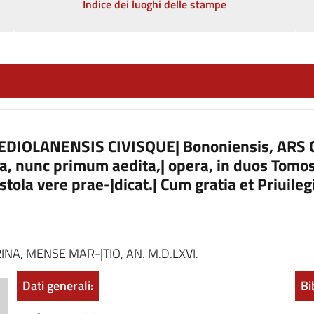
Indice dei luoghi delle stampe
DIOLANENSIS CIVISQUE| Bononiensis, ARS 
a, nunc primum aedita,| opera, in duos Tomos 
stola vere prae-|dicat.| Cum gratia et Priuile
RINA, MENSE MAR-|TIO, AN. M.D.LXVI.
Dati generali:
Bi