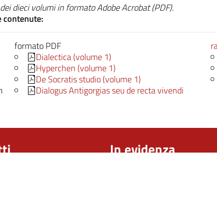
ei dieci volumi in formato Adobe Acrobat (PDF).
e contenute:
formato PDF
r
Dialectica (volume 1)
Hyperchen (volume 1)
De Socratis studio (volume 1)
n
Dialogus Antigorgias seu de recta vivendi
ti
In evidenza
à degli Studi di Milano,
Opera Omnia
o di Filosofia “Piero Martinetti”
Archivio
del Perdono 7 - 20122 Milano -
Il Rinascimento lombardo
Bibliografia
dano@unimi.it