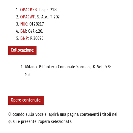
OPACBSB
: Ph.pr. 218
OPACWF
: S: Alv.: T 202
NUC
: 0128217
BM
: 847.c.28.
BNP
: R.30596.
Collocazione:
Milano: Biblioteca Comunale Sormani, K. Vet. 578
s.a.
Opere contenute:
Cliccando sulla voce si aprirà una pagina contenenti i titoli nei
quali è presente l'opera selezionata.